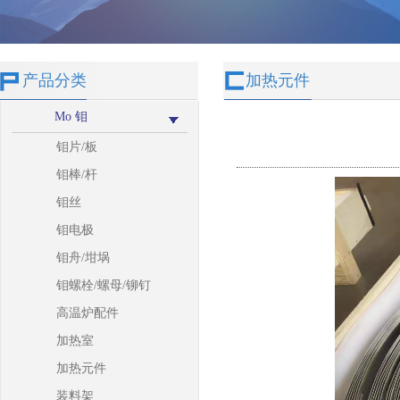
产品分类
加热元件
Mo 钼
钼片/板
钼棒/杆
钼丝
钼电极
钼舟/坩埚
钼螺栓/螺母/铆钉
高温炉配件
加热室
加热元件
装料架