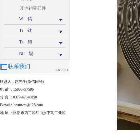
其他钼零部件
W 钨
Ti 钛
Ta 钽
Nb 铌
联系我们
联系人：赵先生(微信同号)
电 话 ：15003797596
传 真 ：0379-67848850
E-mail：lyymwm@126.com
地 址 ：洛阳市西工区红山乡下沟工业区