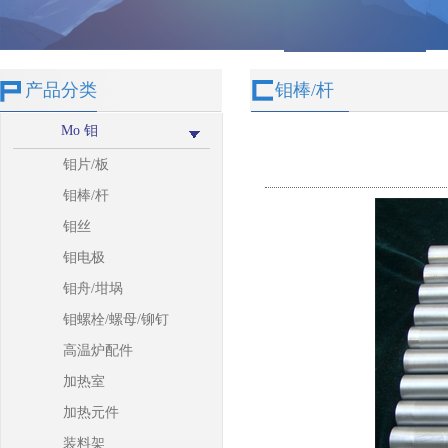
产品分类
钼棒/杆
Mo 钼
钼片/板
钼棒/杆
钼丝
钼电极
钼舟/坩埚
钼螺栓/螺母/铆钉
高温炉配件
加热室
加热元件
装料架